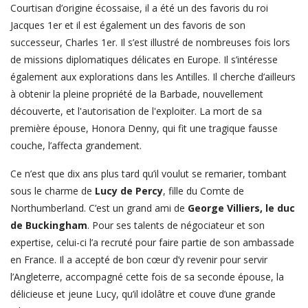
Courtisan d’origine écossaise, il a été un des favoris du roi
Jacques 1
er
et il est également un des favoris de son
successeur, Charles 1
er
. Il s’est illustré de nombreuses fois lors
de missions diplomatiques
délicates en Europe. Il s’intéresse
également aux explorations dans les Antilles. Il cherche d’ailleurs
à obtenir la pleine propriété de la Barbade, nouvellement
découverte, et l'autorisation de l'exploiter. La mort de sa
première épouse, Honora Denny, qui fit une tragique fausse
couche, l’affecta grandement.
Ce n’est que dix ans plus tard qu’il voulut se remarier, tombant
sous le charme de
Lucy de Percy
, fille du Comte de
Northumberland. C’est un grand ami de
George Villiers, le duc
de Buckingham
. Pour ses talents de négociateur et son
expertise, celui-ci l’a recruté pour faire partie de son ambassade
en France. Il a accepté de bon cœur d’y revenir pour servir
l’Angleterre, accompagné cette fois de sa seconde épouse, la
délicieuse et jeune Lucy, qu’il idolâtre et couve d’une grande