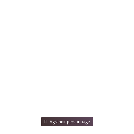
⠀Agrandir personnage