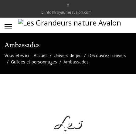
info@royaumeavalon.com
Ambassades
Vous êtes ici :
Accueil
Univers de jeu
Découvrez l'univers
Guildes et personnages
Ambassades
Les