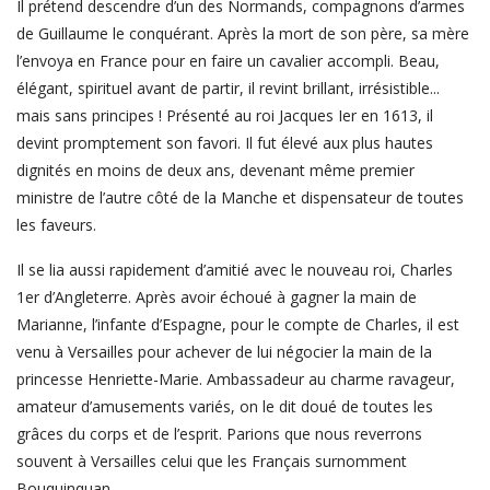
Il prétend descendre d’un des Normands, compagnons d’armes
de Guillaume le conquérant. Après la mort de son père, sa mère
l’envoya en France pour en faire un cavalier accompli. Beau,
élégant, spirituel avant de partir, il revint brillant, irrésistible...
mais sans principes ! Présenté au roi Jacques Ier en 1613, il
devint promptement son favori. Il fut élevé aux plus hautes
dignités en moins de deux ans, devenant même premier
ministre de l’autre côté de la Manche et dispensateur de toutes
les faveurs.
Il se lia aussi rapidement d’amitié avec le nouveau roi, Charles
1er d’Angleterre. Après avoir échoué à gagner la main de
Marianne, l’infante d’Espagne, pour le compte de Charles, il est
venu à Versailles pour achever de lui négocier la main de la
princesse Henriette-Marie. Ambassadeur au charme ravageur,
amateur d’amusements variés, on le dit doué de toutes les
grâces du corps et de l’esprit. Parions que nous reverrons
souvent à Versailles celui que les Français surnomment
Bouquinquan…