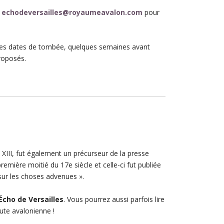
e
echodeversailles@royaumeavalon.com
pour
es dates de tombée, quelques semaines avant
roposés.
III, fut également un précurseur de la presse
première moitié du 17e siècle et celle-ci fut publiée
t sur les choses advenues »
.
Écho de Versailles
. Vous pourrez aussi parfois lire
oute avalonienne !