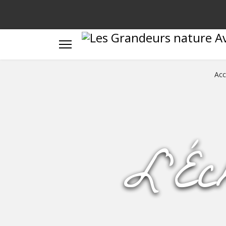
Acc
L’Éc