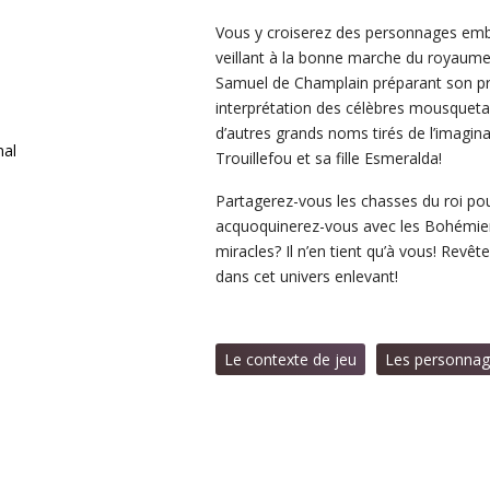
Vous y croiserez des personnages embl
veillant à la bonne marche du royaume
Samuel de Champlain préparant son pr
interprétation des célèbres mousquet
d’autres grands noms tirés de l’imagi
Trouillefou et sa fille Esmeralda
!
Partagerez-vous les chasses du roi pou
acquoquinerez-vous avec les Bohémie
miracles
?
Il n’en tient qu’à vous
!
Revêtez
dans
cet
univers enlevant
!
Le contexte de jeu
Les personnag