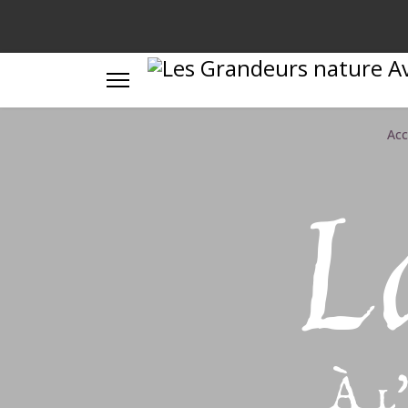
Acc
L
À l