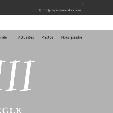
info@royaumeavalon.com
rale
Actualités
Photos
Nous joindre
II
ècle