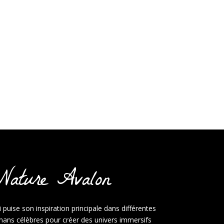
ature Avalon
puise son inspiration principale dans différentes
omans célèbres pour créer des univers immersifs