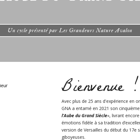
Un cycle présenté par Les Grandeurs Nature Avalon
Bienvenue !
Avec plus de
25 ans d'expérience en o
GNA
a entamé
en 2021 son cinquième c
l’Aube du Grand Siècle
»
,
livrant
encore 
émotions fidèle à sa tradition d’excell
version de Versailles du début du 17e s
giboyeuses.