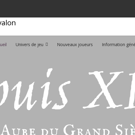
ueil
Univers de jeu
Nouveaux joueurs
Information géné
ouis XI
'Aube du Grand Si